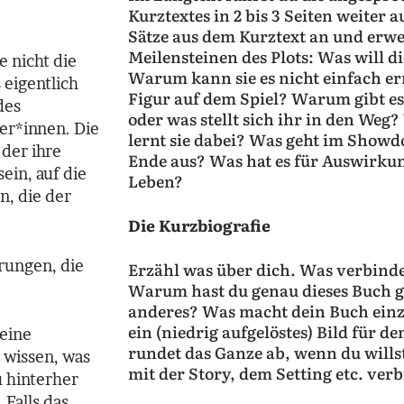
Kurztextes in 2 bis 3 Seiten weiter a
Sätze aus dem Kurztext an und erwei
Meilensteinen des Plots: Was will di
e nicht die
Warum kann sie es nicht einfach er
eigentlich
Figur auf dem Spiel? Warum gibt e
des
oder was stellt sich ihr in den Weg?
ser*innen. Die
lernt sie dabei? Was geht im Showd
der ihre
Ende aus? Was hat es für Auswirkun
ein, auf die
Leben?
n, die der
Die Kurzbiografie
rungen, die
Erzähl was über dich. Was verbind
Warum hast du genau dieses Buch g
anderes? Was macht dein Buch einz
ein (niedrig aufgelöstes) Bild für de
 eine
rundet das Ganze ab, wenn du willst
u wissen, was
mit der Story, dem Setting etc. ver
u hinterher
 Falls das