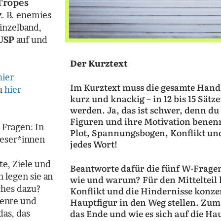
Tropes
z. B. enemies
inzelband,
USP
auf und
Der Kurztext
hier
Im Kurztext muss die gesamte Hand
u
hier
kurz und knackig – in 12 bis 15 Sät
werden. Ja, das ist schwer, denn du
Figuren und ihre Motivation benen
 Fragen: In
Plot, Spannungsbogen, Konflikt und
Leser*innen
jedes Wort!
te, Ziele und
Beantworte dafür die fünf W-Frage
 legen sie an
wie und warum? Für den Mittelteil 
ches dazu?
Konflikt und die Hindernisse konzen
Hauptfigur in den Weg stellen. Zum
Genre und
das Ende und wie es sich auf die H
das, das