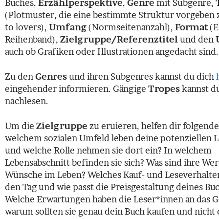
Buches,
Erzählperspektive
,
Genre
mit Subgenre,
(Plotmuster, die eine bestimmte Struktur vorgeben 
to lovers),
Umfang
(Normseitenanzahl),
Format
(E
Reihenband),
Zielgruppe/Referenztitel
und den
auch ob Grafiken oder Illustrationen angedacht sind.
Zu den
Genres
und ihren Subgenres kannst du dich
eingehender informieren. Gängige
Tropes
kannst d
nachlesen.
Um die
Zielgruppe
zu eruieren, helfen dir folgende
welchem sozialen Umfeld leben deine potenziellen 
und welche Rolle nehmen sie dort ein? In welchem
Lebensabschnitt befinden sie sich? Was sind ihre Wer
Wünsche im Leben? Welches Kauf- und Leseverhalten
den Tag und wie passt die Preisgestaltung deines Bu
Welche Erwartungen haben die Leser*innen an das 
warum sollten sie genau dein Buch kaufen und nicht 