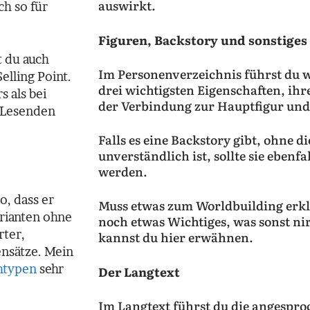
auswirkt.
ch so für
Figuren, Backstory und sonstiges
t du auch
Im Personenverzeichnis führst du w
elling Point.
drei wichtigsten Eigenschaften, ih
 als bei
der Verbindung zur Hauptfigur und
 Lesenden
Falls es eine Backstory gibt, ohne d
unverständlich ist, sollte sie ebenfa
werden.
o, dass er
Muss etwas zum Worldbuilding erklä
arianten ohne
noch etwas Wichtiges, was sonst ni
rter,
kannst du hier erwähnen.
nsätze. Mein
htypen
sehr
Der Langtext
Im Langtext führst du die angespr