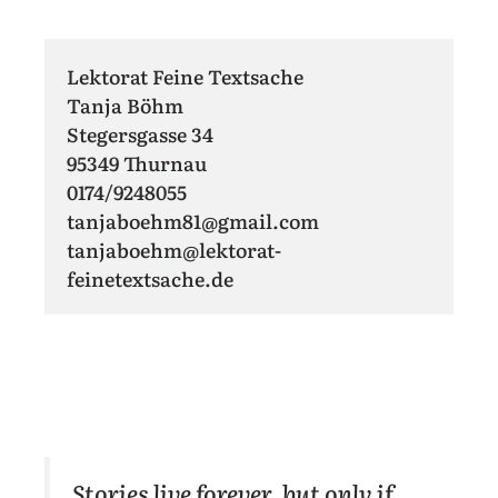
Lektorat Feine Textsache

Tanja Böhm

Stegersgasse 34

95349 Thurnau

0174/9248055

tanjaboehm81@gmail.com
tanjaboehm@lektorat-
feinetextsache.de
Stories live forever, but only if